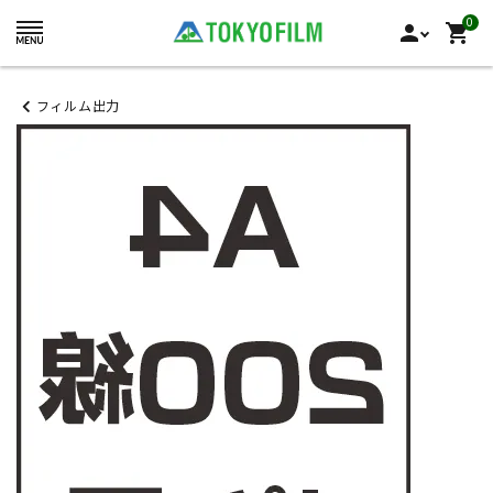
0
person
shopping_cart
フィルム出力