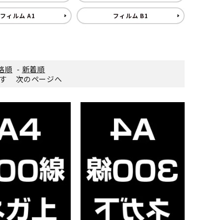
フィルム A1
フィルム B1
格順
-
新着順
ます
次のページへ