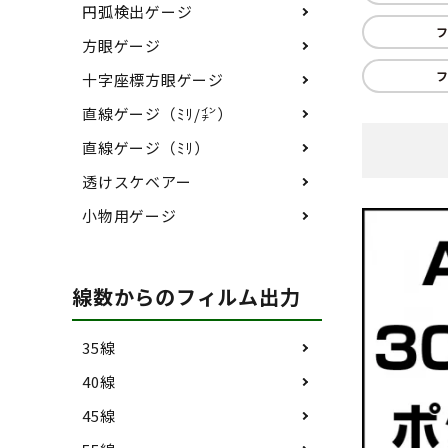
円弧検出ゲージ
フ
方眼ゲージ
フ
十字座標方眼ゲージ
直線ゲージ（ﾐﾘ/㌅）
直線ゲージ（ﾐﾘ）
透けスケベアー
小物用ゲージ
線数からのフィルム出力
35線
40線
45線