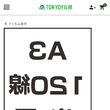
0
person
shopping_cart
フィルム出力