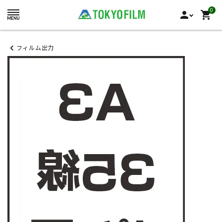
0
person
shopping_cart
フィルム出力