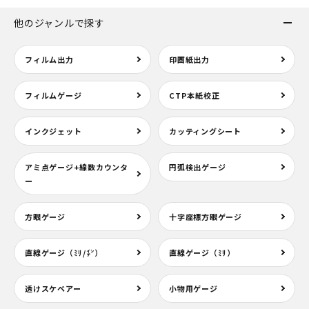
他のジャンルで探す
フィルム出力
印画紙出力
フィルムゲージ
CTP本紙校正
インクジェット
カッティングシート
アミ点ゲージ+線数カウンタ
円弧検出ゲージ
ー
方眼ゲージ
十字座標方眼ゲージ
直線ゲージ（ﾐﾘ/㌅）
直線ゲージ（ﾐﾘ）
透けスケベアー
小物用ゲージ