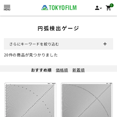
0
person
shopping_cart
円弧検出ゲージ
さらにキーワードを絞り込む
20
件の商品が見つかりました
おすすめ順
価格順
新着順